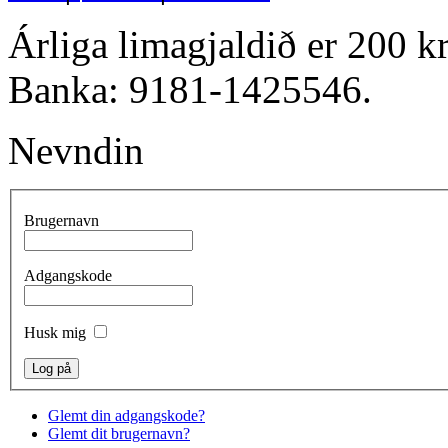
Árliga limagjaldið er 200 kr
Banka: 9181-1425546.
Nevndin
Brugernavn
Adgangskode
Husk mig
Glemt din adgangskode?
Glemt dit brugernavn?