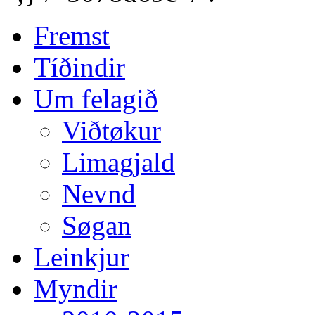
Fremst
Tíðindir
Um felagið
Viðtøkur
Limagjald
Nevnd
Søgan
Leinkjur
Myndir