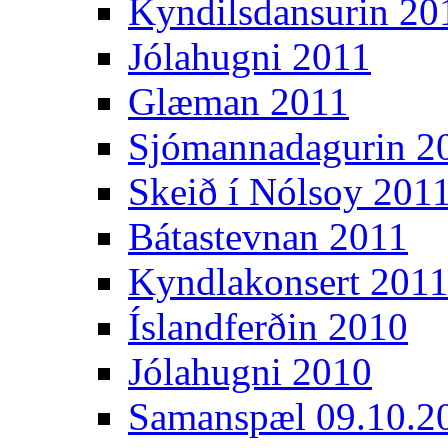
Kyndilsdansurin 20
Jólahugni 2011
Glæman 2011
Sjómannadagurin 2
Skeið í Nólsoy 201
Bátastevnan 2011
Kyndlakonsert 201
Íslandferðin 2010
Jólahugni 2010
Samanspæl 09.10.2