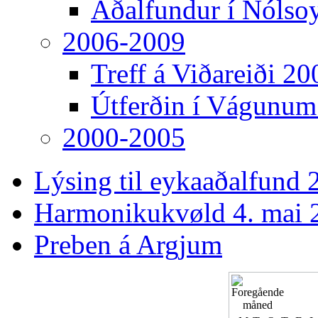
Aðalfundur í Nólso
2006-2009
Treff á Viðareiði 20
Útferðin í Vágunum
2000-2005
Lýsing til eykaaðalfund 2
Harmonikukvøld 4. mai 
Preben á Argjum