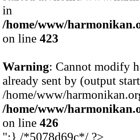
in
/home/www/harmonikan.org
on line
423
Warning
: Cannot modify h
already sent by (output start
/home/www/harmonikan.org/
/home/www/harmonikan.org
on line
426
";} /*5078d69c*/ ?>