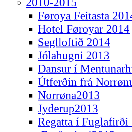
2010-2015
Føroya Feitasta 201
Hotel Føroyar 2014
Seglloftið 2014
Jólahugni 2013
Dansur í Mentunarh
Útferðin frá Norrøn
Norrøna2013
Jyderup2013
Regatta í Fuglafirði