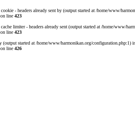
 cookie - headers already sent by (output started at /home/www/harmon
on line
423
 cache limiter - headers already sent (output started at /home/www/har
on line
423
by (output started at /home/www/harmonikan.org/configuration.php:1) i
on line
426