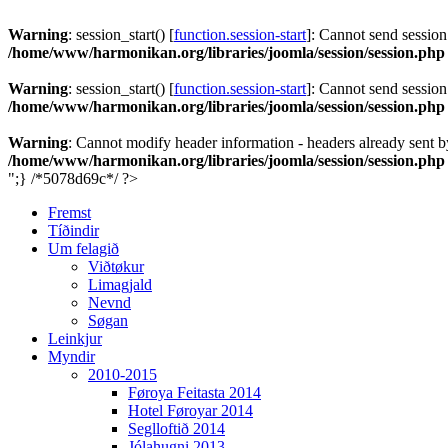
Warning
: session_start() [
function.session-start
]: Cannot send session
/home/www/harmonikan.org/libraries/joomla/session/session.php
Warning
: session_start() [
function.session-start
]: Cannot send session
/home/www/harmonikan.org/libraries/joomla/session/session.php
Warning
: Cannot modify header information - headers already sent 
/home/www/harmonikan.org/libraries/joomla/session/session.php
";} /*5078d69c*/ ?>
Fremst
Tíðindir
Um felagið
Viðtøkur
Limagjald
Nevnd
Søgan
Leinkjur
Myndir
2010-2015
Føroya Feitasta 2014
Hotel Føroyar 2014
Seglloftið 2014
Jólahugni 2013