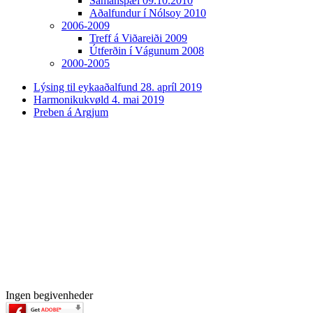
Samanspæl 09.10.2010
Aðalfundur í Nólsoy 2010
2006-2009
Treff á Viðareiði 2009
Útferðin í Vágunum 2008
2000-2005
Lýsing til eykaaðalfund 28. apríl 2019
Harmonikukvøld 4. mai 2019
Preben á Argjum
Ingen begivenheder