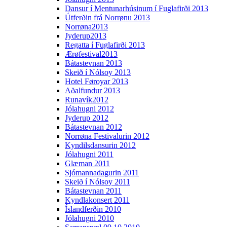
Dansur í Mentunarhúsinum í Fuglafirði 2013
Útferðin frá Norrønu 2013
Norrøna2013
Jyderup2013
Regatta í Fuglafirði 2013
Ærøfestival2013
Bátastevnan 2013
Skeið í Nólsoy 2013
Hotel Føroyar 2013
Aðalfundur 2013
Runavík2012
Jólahugni 2012
Jyderup 2012
Bátastevnan 2012
Norrøna Festivalurin 2012
Kyndilsdansurin 2012
Jólahugni 2011
Glæman 2011
Sjómannadagurin 2011
Skeið í Nólsoy 2011
Bátastevnan 2011
Kyndlakonsert 2011
Íslandferðin 2010
Jólahugni 2010