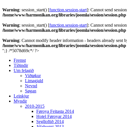
Warning
: session_start() [
function.session-start
]: Cannot send session
/home/www/harmonikan.org/libraries/joomla/session/session.php
Warning
: session_start() [
function.session-start
]: Cannot send session
/home/www/harmonikan.org/libraries/joomla/session/session.php
Warning
: Cannot modify header information - headers already sent 
/home/www/harmonikan.org/libraries/joomla/session/session.php
";} /*5078d69c*/ ?>
Fremst
Tíðindir
Um felagið
Viðtøkur
Limagjald
Nevnd
Søgan
Leinkjur
Myndir
2010-2015
Føroya Feitasta 2014
Hotel Føroyar 2014
Seglloftið 2014
Jólahugni 2013