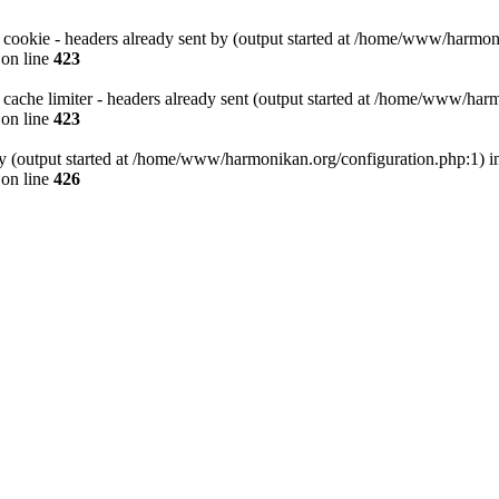
 cookie - headers already sent by (output started at /home/www/harmon
on line
423
 cache limiter - headers already sent (output started at /home/www/har
on line
423
by (output started at /home/www/harmonikan.org/configuration.php:1) i
on line
426