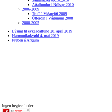
Samanspæl 09.10.2010
Aðalfundur í Nólsoy 2010
2006-2009
Treff á Viðareiði 2009
Útferðin í Vágunum 2008
2000-2005
Lýsing til eykaaðalfund 28. apríl 2019
Harmonikukvøld 4. mai 2019
Preben á Argjum
Ingen begivenheder