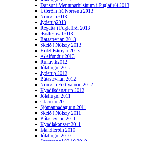
Dansur í Mentunarhúsinum í Fuglafirði 2013
Útferðin frá Norrønu 2013
Norrøna2013
Jyderup2013
Regatta í Fuglafirði 2013
Ærøfestival2013
Bátastevnan 2013
Skeið í Nólsoy 2013
Hotel Føroyar 2013
Aðalfundur 2013
Runavík2012
Jólahugni 2012
Jyderup 2012
Bátastevnan 2012
Norrøna Festivalurin 2012
Kyndilsdansurin 2012
Jólahugni 2011
Glæman 2011
Sjómannadagurin 2011
Skeið í Nólsoy 2011
Bátastevnan 2011
Kyndlakonsert 2011
Íslandferðin 2010
Jólahugni 2010