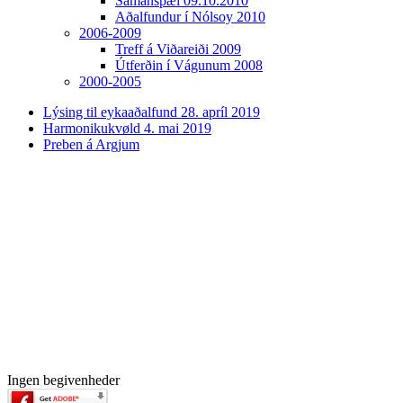
Samanspæl 09.10.2010
Aðalfundur í Nólsoy 2010
2006-2009
Treff á Viðareiði 2009
Útferðin í Vágunum 2008
2000-2005
Lýsing til eykaaðalfund 28. apríl 2019
Harmonikukvøld 4. mai 2019
Preben á Argjum
Ingen begivenheder