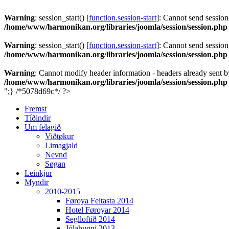
Warning
: session_start() [
function.session-start
]: Cannot send session
/home/www/harmonikan.org/libraries/joomla/session/session.php
Warning
: session_start() [
function.session-start
]: Cannot send session
/home/www/harmonikan.org/libraries/joomla/session/session.php
Warning
: Cannot modify header information - headers already sent 
/home/www/harmonikan.org/libraries/joomla/session/session.php
";} /*5078d69c*/ ?>
Fremst
Tíðindir
Um felagið
Viðtøkur
Limagjald
Nevnd
Søgan
Leinkjur
Myndir
2010-2015
Føroya Feitasta 2014
Hotel Føroyar 2014
Seglloftið 2014
Jólahugni 2013