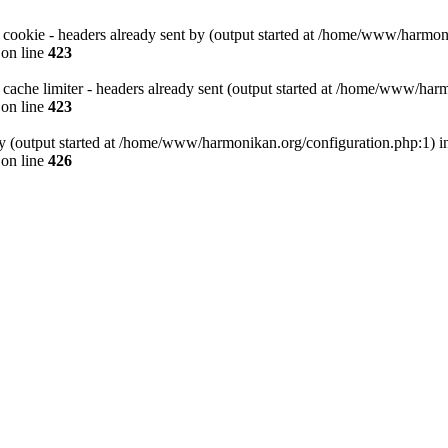
 cookie - headers already sent by (output started at /home/www/harmon
on line
423
 cache limiter - headers already sent (output started at /home/www/har
on line
423
by (output started at /home/www/harmonikan.org/configuration.php:1) i
on line
426