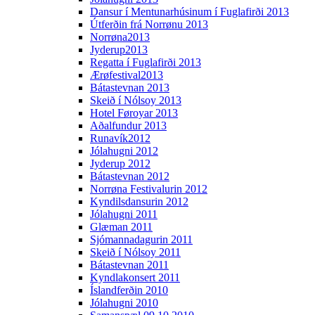
Dansur í Mentunarhúsinum í Fuglafirði 2013
Útferðin frá Norrønu 2013
Norrøna2013
Jyderup2013
Regatta í Fuglafirði 2013
Ærøfestival2013
Bátastevnan 2013
Skeið í Nólsoy 2013
Hotel Føroyar 2013
Aðalfundur 2013
Runavík2012
Jólahugni 2012
Jyderup 2012
Bátastevnan 2012
Norrøna Festivalurin 2012
Kyndilsdansurin 2012
Jólahugni 2011
Glæman 2011
Sjómannadagurin 2011
Skeið í Nólsoy 2011
Bátastevnan 2011
Kyndlakonsert 2011
Íslandferðin 2010
Jólahugni 2010