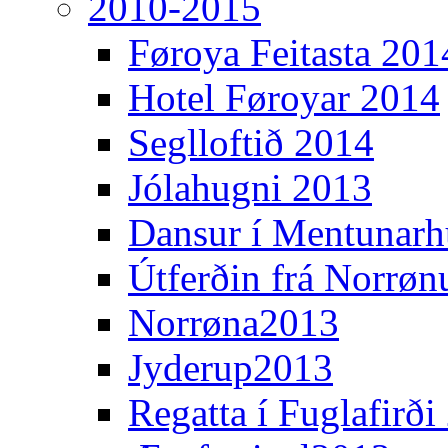
2010-2015
Føroya Feitasta 201
Hotel Føroyar 2014
Seglloftið 2014
Jólahugni 2013
Dansur í Mentunarh
Útferðin frá Norrøn
Norrøna2013
Jyderup2013
Regatta í Fuglafirði