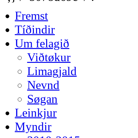
Fremst
Tíðindir
Um felagið
Viðtøkur
Limagjald
Nevnd
Søgan
Leinkjur
Myndir