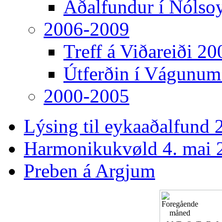
Aðalfundur í Nólso
2006-2009
Treff á Viðareiði 20
Útferðin í Vágunum
2000-2005
Lýsing til eykaaðalfund 2
Harmonikukvøld 4. mai 
Preben á Argjum