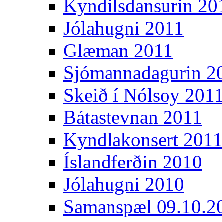
Kyndilsdansurin 20
Jólahugni 2011
Glæman 2011
Sjómannadagurin 2
Skeið í Nólsoy 201
Bátastevnan 2011
Kyndlakonsert 201
Íslandferðin 2010
Jólahugni 2010
Samanspæl 09.10.2