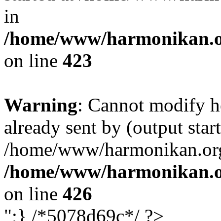
in
/home/www/harmonikan.org
on line
423
Warning
: Cannot modify h
already sent by (output start
/home/www/harmonikan.org/
/home/www/harmonikan.org
on line
426
";} /*5078d69c*/ ?>