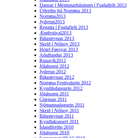
Dansur í Mentunarhúsinum í Fuglafirði 2013
Útferðin frá Norrønu 2013
Norrøna2013
Jyderup2013
Regatta í Fuglafirði 2013
Ærøfestival2013
Bátastevnan 2013
Skeið í Nólsoy 2013
Hotel Føroyar 2013
Aðalfundur 2013
Runavík2012
Jólahugni 2012
Jyderup 2012
Bátastevnan 2012
Norrøna Festivalurin 2012
Kyndilsdansurin 2012
Jólahugni 2011
Glæman 2011
Sjómannadagurin 2011
Skeið í Nólsoy 2011
Bátastevnan 2011
Kyndlakonsert 2011
Íslandferðin 2010
Jólahugni 2010