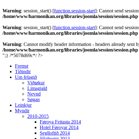
Warning
: session_start() [
function.session-start
]: Cannot send session
/home/www/harmonikan.org/libraries/joomla/session/session.php
Warning
: session_start() [
function.session-start
]: Cannot send session
/home/www/harmonikan.org/libraries/joomla/session/session.php
Warning
: Cannot modify header information - headers already sent 
/home/www/harmonikan.org/libraries/joomla/session/session.php
";} /*5078d69c*/ ?>
Fremst
Tíðindir
Um felagið
Viðtøkur
Limagjald
Nevnd
Søgan
Leinkjur
Myndir
2010-2015
Føroya Feitasta 2014
Hotel Føroyar 2014
Seglloftið 2014
Jólahugni 2013