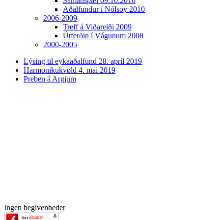
Samanspæl 09.10.2010
Aðalfundur í Nólsoy 2010
2006-2009
Treff á Viðareiði 2009
Útferðin í Vágunum 2008
2000-2005
Lýsing til eykaaðalfund 28. apríl 2019
Harmonikukvøld 4. mai 2019
Preben á Argjum
Ingen begivenheder