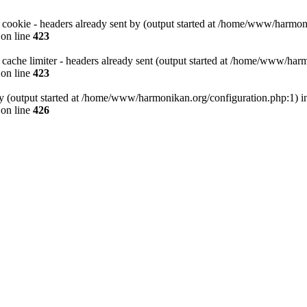
 cookie - headers already sent by (output started at /home/www/harmon
on line
423
 cache limiter - headers already sent (output started at /home/www/har
on line
423
by (output started at /home/www/harmonikan.org/configuration.php:1) i
on line
426