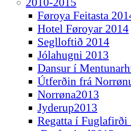
2010-2015
Føroya Feitasta 201
Hotel Føroyar 2014
Seglloftið 2014
Jólahugni 2013
Dansur í Mentunarh
Útferðin frá Norrøn
Norrøna2013
Jyderup2013
Regatta í Fuglafirði