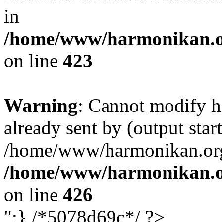
in
/home/www/harmonikan.org
on line
423
Warning
: Cannot modify h
already sent by (output start
/home/www/harmonikan.org/
/home/www/harmonikan.org
on line
426
";} /*5078d69c*/ ?>