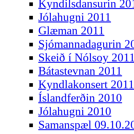
Kyndilsdansurin 20
Jólahugni 2011
Glæman 2011
Sjómannadagurin 2
Skeið í Nólsoy 201
Bátastevnan 2011
Kyndlakonsert 201
Íslandferðin 2010
Jólahugni 2010
Samanspæl 09.10.2