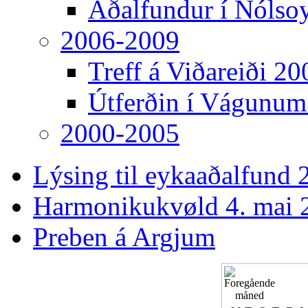
Aðalfundur í Nólso
2006-2009
Treff á Viðareiði 20
Útferðin í Vágunum
2000-2005
Lýsing til eykaaðalfund 2
Harmonikukvøld 4. mai 
Preben á Argjum