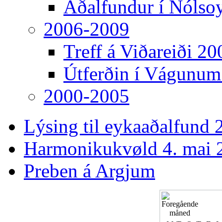
Aðalfundur í Nólso
2006-2009
Treff á Viðareiði 20
Útferðin í Vágunum
2000-2005
Lýsing til eykaaðalfund 2
Harmonikukvøld 4. mai 
Preben á Argjum