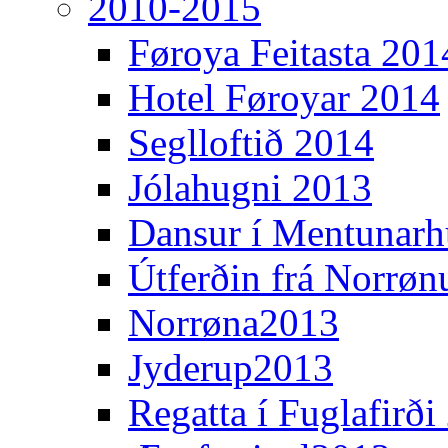
2010-2015
Føroya Feitasta 201
Hotel Føroyar 2014
Seglloftið 2014
Jólahugni 2013
Dansur í Mentunarh
Útferðin frá Norrøn
Norrøna2013
Jyderup2013
Regatta í Fuglafirði