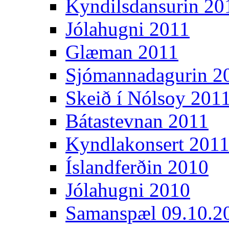
Kyndilsdansurin 20
Jólahugni 2011
Glæman 2011
Sjómannadagurin 2
Skeið í Nólsoy 201
Bátastevnan 2011
Kyndlakonsert 201
Íslandferðin 2010
Jólahugni 2010
Samanspæl 09.10.2