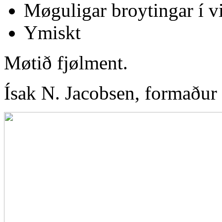
Møguligar broytingar í 
Ymiskt
Møtið fjølment.
Ísak N. Jacobsen, formaður