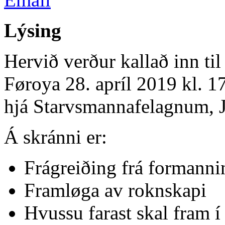
Lýsing
Hervið verður kallað inn ti
Føroya 28. apríl 2019 kl. 17
hjá Starvsmannafelagnum, J.
Á skránni er:
Frágreiðing frá formann
Framløga av roknskapi
Hvussu farast skal fram í