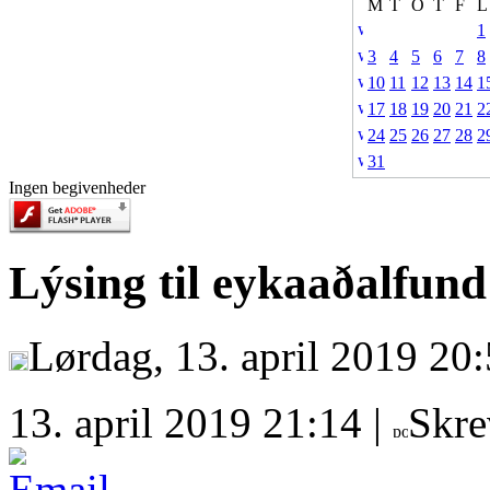
M
T
O
T
F
L
1
3
4
5
6
7
8
10
11
12
13
14
1
17
18
19
20
21
2
24
25
26
27
28
2
31
Ingen begivenheder
Lýsing til eykaaðalfund
Lørdag, 13. april 2019 20:
13. april 2019 21:14 |
Skre