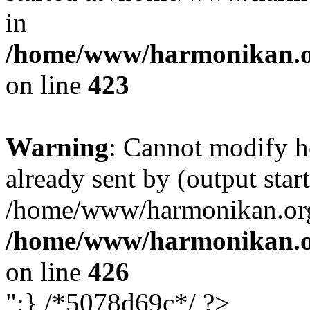
in
/home/www/harmonikan.org
on line
423
Warning
: Cannot modify h
already sent by (output start
/home/www/harmonikan.org/
/home/www/harmonikan.org
on line
426
";} /*5078d69c*/ ?>