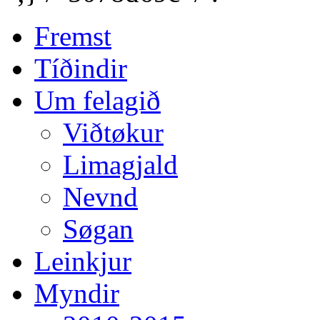
Fremst
Tíðindir
Um felagið
Viðtøkur
Limagjald
Nevnd
Søgan
Leinkjur
Myndir