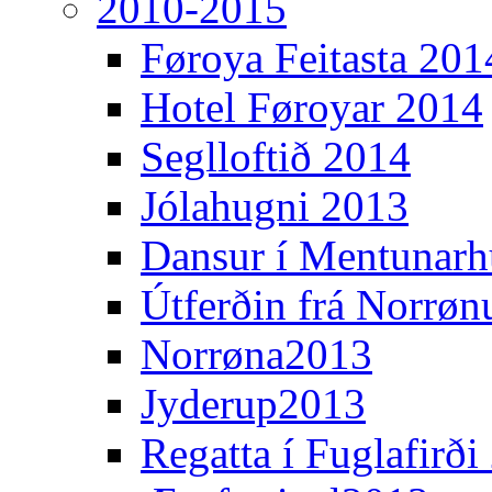
2010-2015
Føroya Feitasta 201
Hotel Føroyar 2014
Seglloftið 2014
Jólahugni 2013
Dansur í Mentunarh
Útferðin frá Norrøn
Norrøna2013
Jyderup2013
Regatta í Fuglafirði