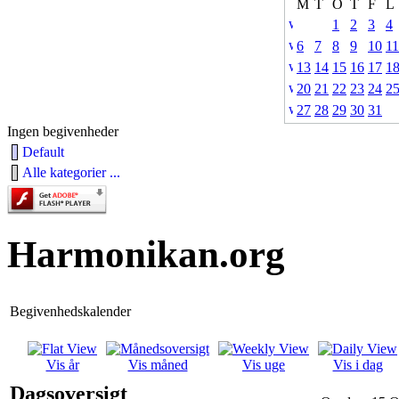
M
T
O
T
F
L
1
2
3
4
6
7
8
9
10
11
13
14
15
16
17
1
20
21
22
23
24
2
27
28
29
30
31
Ingen begivenheder
Default
Alle kategorier ...
Harmonikan.org
Begivenhedskalender
Vis år
Vis måned
Vis uge
Vis i dag
Dagsoversigt