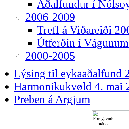
Aðalfundur í Nólso
2006-2009
Treff á Viðareiði 20
Útferðin í Vágunum
2000-2005
Lýsing til eykaaðalfund 2
Harmonikukvøld 4. mai 
Preben á Argjum