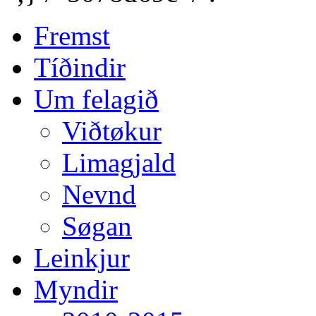
Fremst
Tíðindir
Um felagið
Viðtøkur
Limagjald
Nevnd
Søgan
Leinkjur
Myndir