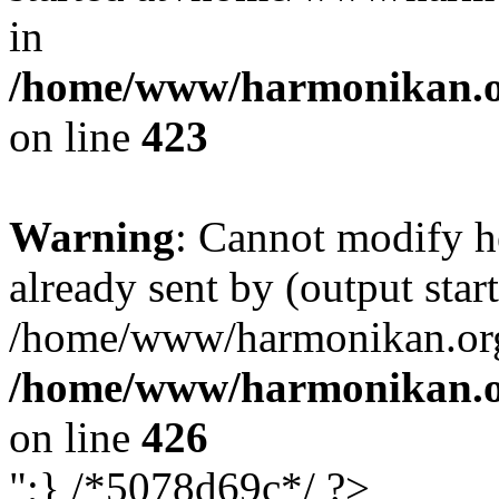
in
/home/www/harmonikan.org
on line
423
Warning
: Cannot modify h
already sent by (output start
/home/www/harmonikan.org/
/home/www/harmonikan.org
on line
426
";} /*5078d69c*/ ?>