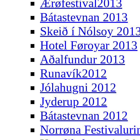
Ærøfestival2013
Bátastevnan 2013
Skeið í Nólsoy 201
Hotel Føroyar 2013
Aðalfundur 2013
Runavík2012
Jólahugni 2012
Jyderup 2012
Bátastevnan 2012
Norrøna Festivaluri