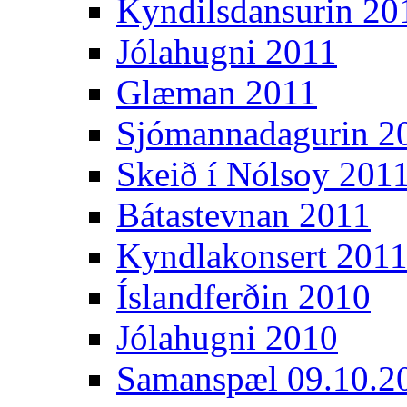
Kyndilsdansurin 20
Jólahugni 2011
Glæman 2011
Sjómannadagurin 2
Skeið í Nólsoy 201
Bátastevnan 2011
Kyndlakonsert 201
Íslandferðin 2010
Jólahugni 2010
Samanspæl 09.10.2