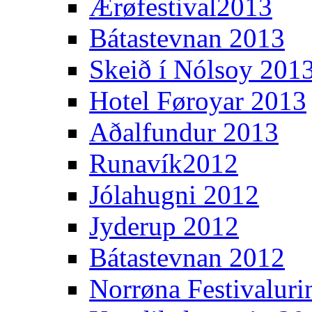
Ærøfestival2013
Bátastevnan 2013
Skeið í Nólsoy 201
Hotel Føroyar 2013
Aðalfundur 2013
Runavík2012
Jólahugni 2012
Jyderup 2012
Bátastevnan 2012
Norrøna Festivaluri