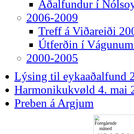
Aðalfundur í Nólso
2006-2009
Treff á Viðareiði 20
Útferðin í Vágunum
2000-2005
Lýsing til eykaaðalfund 2
Harmonikukvøld 4. mai 
Preben á Argjum