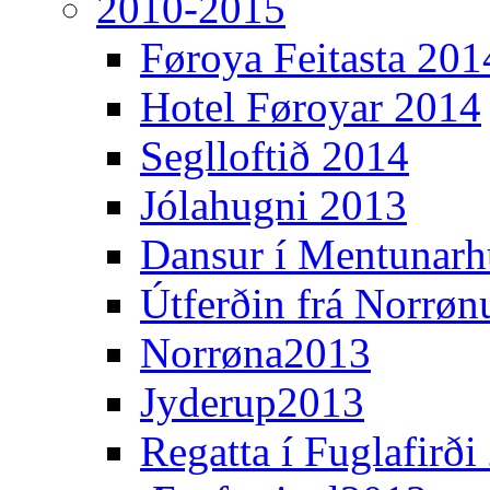
2010-2015
Føroya Feitasta 201
Hotel Føroyar 2014
Seglloftið 2014
Jólahugni 2013
Dansur í Mentunarh
Útferðin frá Norrøn
Norrøna2013
Jyderup2013
Regatta í Fuglafirði