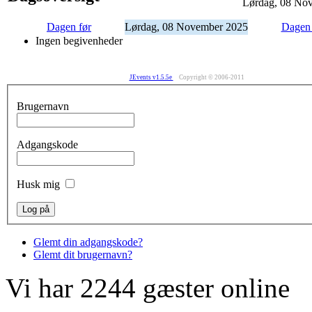
Lørdag, 08 No
Dagen før
Lørdag, 08 November 2025
Dagen 
Ingen begivenheder
JEvents v1.5.5e
Copyright © 2006-2011
Brugernavn
Adgangskode
Husk mig
Glemt din adgangskode?
Glemt dit brugernavn?
Vi har 2244 gæster online