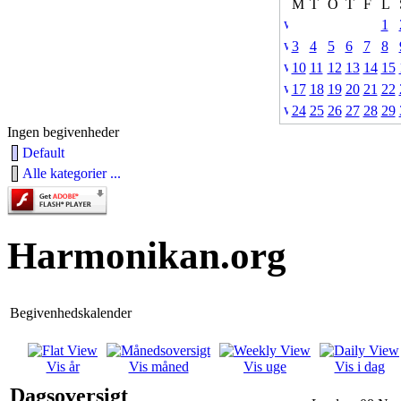
M
T
O
T
F
L
1
3
4
5
6
7
8
10
11
12
13
14
15
17
18
19
20
21
22
24
25
26
27
28
29
Ingen begivenheder
Default
Alle kategorier ...
Harmonikan.org
Begivenhedskalender
Vis år
Vis måned
Vis uge
Vis i dag
Dagsoversigt