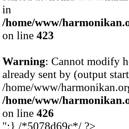
in
/home/www/harmonikan.org
on line
423
Warning
: Cannot modify h
already sent by (output start
/home/www/harmonikan.org/
/home/www/harmonikan.org
on line
426
";} /*5078d69c*/ ?>