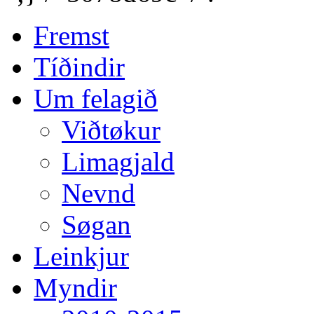
Fremst
Tíðindir
Um felagið
Viðtøkur
Limagjald
Nevnd
Søgan
Leinkjur
Myndir