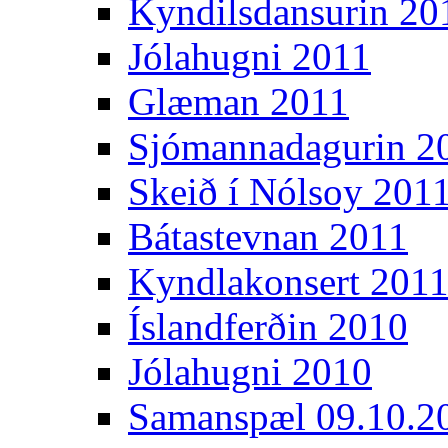
Kyndilsdansurin 20
Jólahugni 2011
Glæman 2011
Sjómannadagurin 2
Skeið í Nólsoy 201
Bátastevnan 2011
Kyndlakonsert 201
Íslandferðin 2010
Jólahugni 2010
Samanspæl 09.10.2