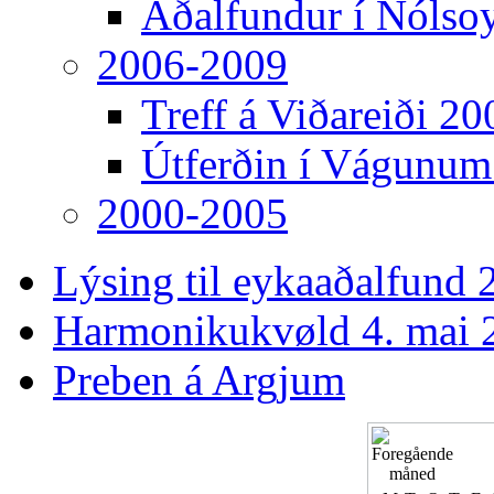
Aðalfundur í Nólso
2006-2009
Treff á Viðareiði 20
Útferðin í Vágunum
2000-2005
Lýsing til eykaaðalfund 2
Harmonikukvøld 4. mai 
Preben á Argjum