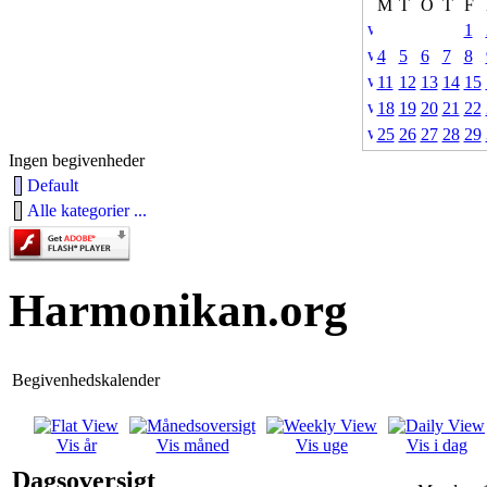
M
T
O
T
F
1
4
5
6
7
8
11
12
13
14
15
18
19
20
21
22
25
26
27
28
29
Ingen begivenheder
Default
Alle kategorier ...
Harmonikan.org
Begivenhedskalender
Vis år
Vis måned
Vis uge
Vis i dag
Dagsoversigt