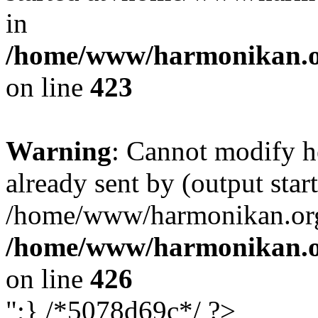
in
/home/www/harmonikan.org
on line
423
Warning
: Cannot modify h
already sent by (output start
/home/www/harmonikan.org/
/home/www/harmonikan.org
on line
426
";} /*5078d69c*/ ?>