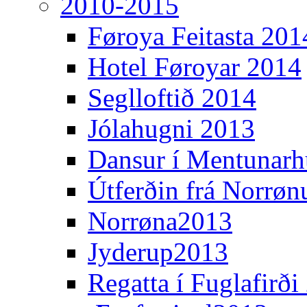
2010-2015
Føroya Feitasta 201
Hotel Føroyar 2014
Seglloftið 2014
Jólahugni 2013
Dansur í Mentunarh
Útferðin frá Norrøn
Norrøna2013
Jyderup2013
Regatta í Fuglafirði