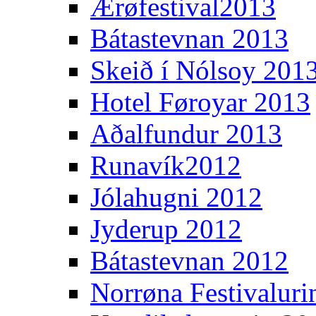
Ærøfestival2013
Bátastevnan 2013
Skeið í Nólsoy 201
Hotel Føroyar 2013
Aðalfundur 2013
Runavík2012
Jólahugni 2012
Jyderup 2012
Bátastevnan 2012
Norrøna Festivaluri