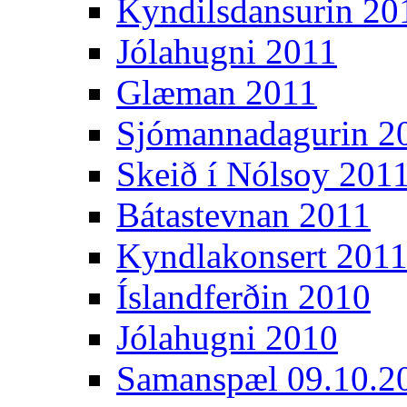
Kyndilsdansurin 20
Jólahugni 2011
Glæman 2011
Sjómannadagurin 2
Skeið í Nólsoy 201
Bátastevnan 2011
Kyndlakonsert 201
Íslandferðin 2010
Jólahugni 2010
Samanspæl 09.10.2