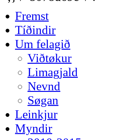
Fremst
Tíðindir
Um felagið
Viðtøkur
Limagjald
Nevnd
Søgan
Leinkjur
Myndir