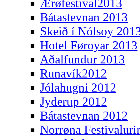
Ærøfestival2013
Bátastevnan 2013
Skeið í Nólsoy 201
Hotel Føroyar 2013
Aðalfundur 2013
Runavík2012
Jólahugni 2012
Jyderup 2012
Bátastevnan 2012
Norrøna Festivaluri