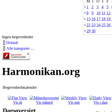
M
T
O
T
F
1
2
3
4
5
8
9
10
11
12
15
16
17
18
19
22
23
24
25
26
29
30
Ingen begivenheder
Default
Alle kategorier ...
Harmonikan.org
Begivenhedskalender
Vis år
Vis måned
Vis uge
Vis i dag
Dagsoversigt