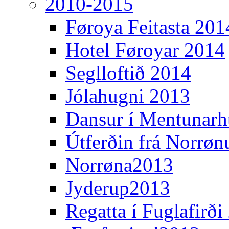
2010-2015
Føroya Feitasta 201
Hotel Føroyar 2014
Seglloftið 2014
Jólahugni 2013
Dansur í Mentunarh
Útferðin frá Norrøn
Norrøna2013
Jyderup2013
Regatta í Fuglafirði