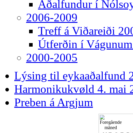
Aðalfundur í Nólso
2006-2009
Treff á Viðareiði 20
Útferðin í Vágunum
2000-2005
Lýsing til eykaaðalfund 2
Harmonikukvøld 4. mai 
Preben á Argjum