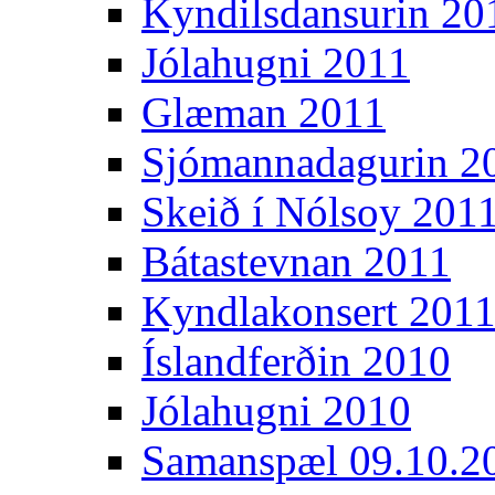
Kyndilsdansurin 20
Jólahugni 2011
Glæman 2011
Sjómannadagurin 2
Skeið í Nólsoy 201
Bátastevnan 2011
Kyndlakonsert 201
Íslandferðin 2010
Jólahugni 2010
Samanspæl 09.10.2