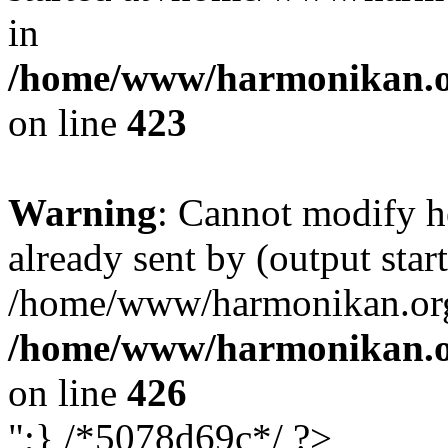
in
/home/www/harmonikan.org
on line
423
Warning
: Cannot modify h
already sent by (output start
/home/www/harmonikan.org/
/home/www/harmonikan.org
on line
426
";} /*5078d69c*/ ?>