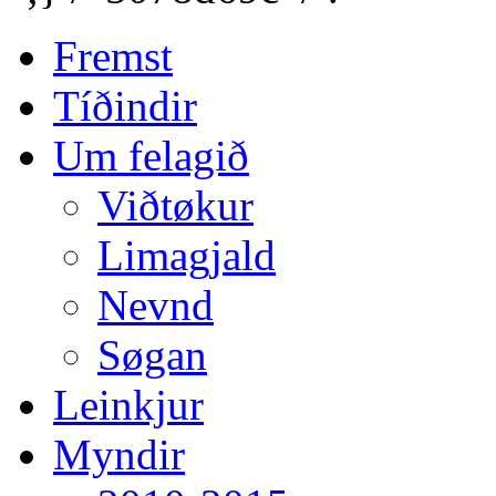
Fremst
Tíðindir
Um felagið
Viðtøkur
Limagjald
Nevnd
Søgan
Leinkjur
Myndir