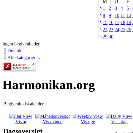
M
T
O
T
F
1
2
3
4
5
8
9
10
11
12
15
16
17
18
19
22
23
24
25
26
29
30
Ingen begivenheder
Default
Alle kategorier ...
Harmonikan.org
Begivenhedskalender
Vis år
Vis måned
Vis uge
Vis i dag
Dagsoversigt