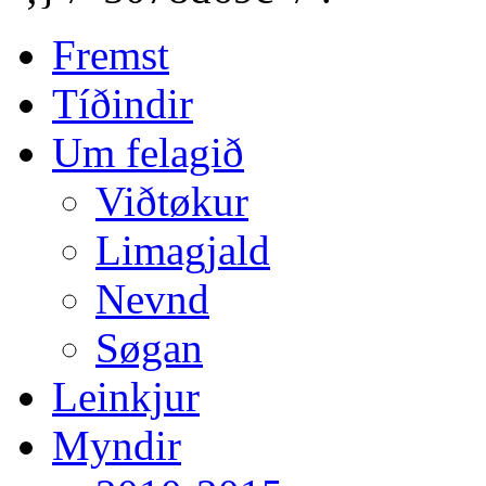
Fremst
Tíðindir
Um felagið
Viðtøkur
Limagjald
Nevnd
Søgan
Leinkjur
Myndir