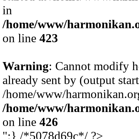
in
/home/www/harmonikan.org
on line
423
Warning
: Cannot modify h
already sent by (output start
/home/www/harmonikan.org/
/home/www/harmonikan.org
on line
426
";} /*5078d69c*/ ?>