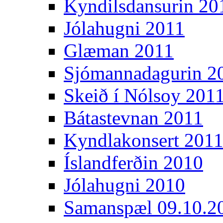
Kyndilsdansurin 20
Jólahugni 2011
Glæman 2011
Sjómannadagurin 2
Skeið í Nólsoy 201
Bátastevnan 2011
Kyndlakonsert 201
Íslandferðin 2010
Jólahugni 2010
Samanspæl 09.10.2