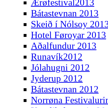
Ærøfestival2013
Bátastevnan 2013
Skeið í Nólsoy 201
Hotel Føroyar 2013
Aðalfundur 2013
Runavík2012
Jólahugni 2012
Jyderup 2012
Bátastevnan 2012
Norrøna Festivaluri