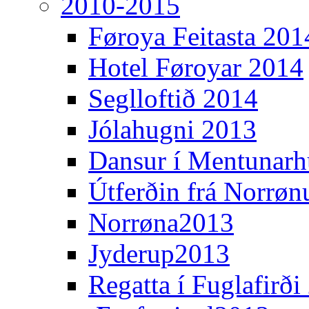
2010-2015
Føroya Feitasta 201
Hotel Føroyar 2014
Seglloftið 2014
Jólahugni 2013
Dansur í Mentunarh
Útferðin frá Norrøn
Norrøna2013
Jyderup2013
Regatta í Fuglafirði