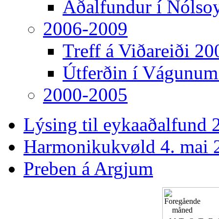
Aðalfundur í Nólso
2006-2009
Treff á Viðareiði 20
Útferðin í Vágunum
2000-2005
Lýsing til eykaaðalfund 2
Harmonikukvøld 4. mai 
Preben á Argjum