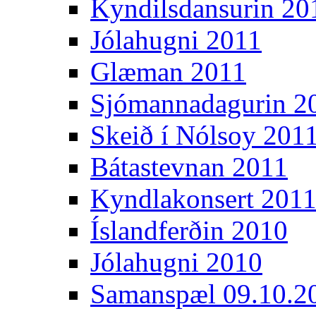
Kyndilsdansurin 20
Jólahugni 2011
Glæman 2011
Sjómannadagurin 2
Skeið í Nólsoy 201
Bátastevnan 2011
Kyndlakonsert 201
Íslandferðin 2010
Jólahugni 2010
Samanspæl 09.10.2