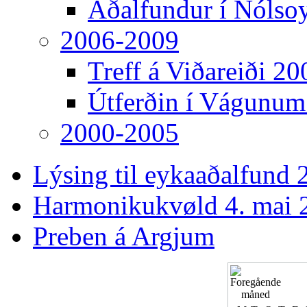
Aðalfundur í Nólso
2006-2009
Treff á Viðareiði 20
Útferðin í Vágunum
2000-2005
Lýsing til eykaaðalfund 2
Harmonikukvøld 4. mai 
Preben á Argjum