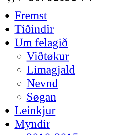
Fremst
Tíðindir
Um felagið
Viðtøkur
Limagjald
Nevnd
Søgan
Leinkjur
Myndir