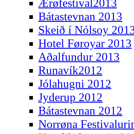
Ærøfestival2013
Bátastevnan 2013
Skeið í Nólsoy 201
Hotel Føroyar 2013
Aðalfundur 2013
Runavík2012
Jólahugni 2012
Jyderup 2012
Bátastevnan 2012
Norrøna Festivaluri