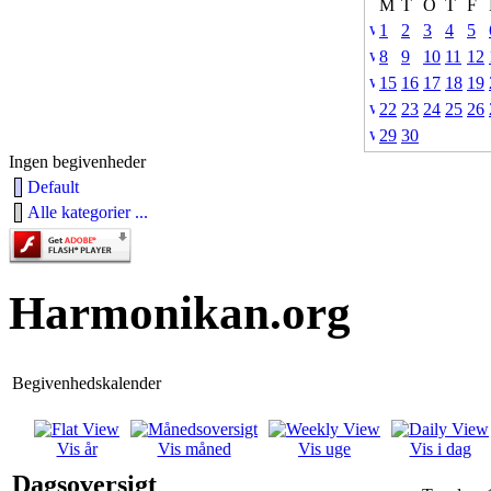
M
T
O
T
F
1
2
3
4
5
8
9
10
11
12
15
16
17
18
19
22
23
24
25
26
29
30
Ingen begivenheder
Default
Alle kategorier ...
Harmonikan.org
Begivenhedskalender
Vis år
Vis måned
Vis uge
Vis i dag
Dagsoversigt