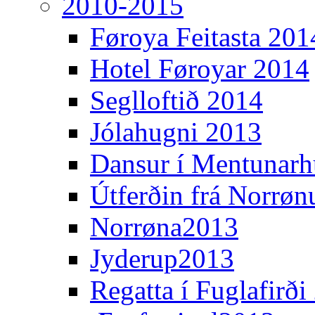
2010-2015
Føroya Feitasta 201
Hotel Føroyar 2014
Seglloftið 2014
Jólahugni 2013
Dansur í Mentunarh
Útferðin frá Norrøn
Norrøna2013
Jyderup2013
Regatta í Fuglafirði