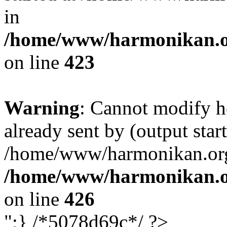
in
/home/www/harmonikan.org
on line
423
Warning
: Cannot modify h
already sent by (output start
/home/www/harmonikan.org/
/home/www/harmonikan.org
on line
426
";} /*5078d69c*/ ?>