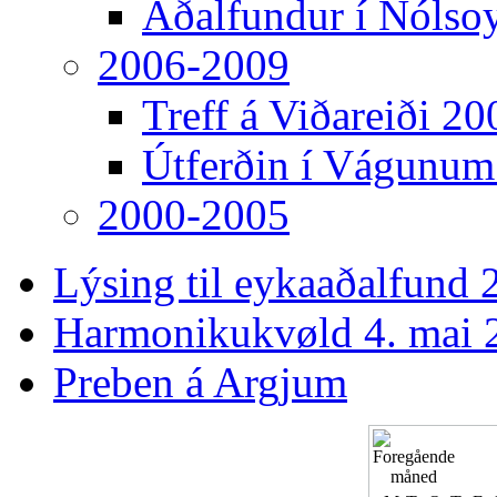
Aðalfundur í Nólso
2006-2009
Treff á Viðareiði 20
Útferðin í Vágunum
2000-2005
Lýsing til eykaaðalfund 2
Harmonikukvøld 4. mai 
Preben á Argjum