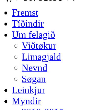
Fremst
Tíðindir
Um felagið
Viðtøkur
Limagjald
Nevnd
Søgan
Leinkjur
Myndir