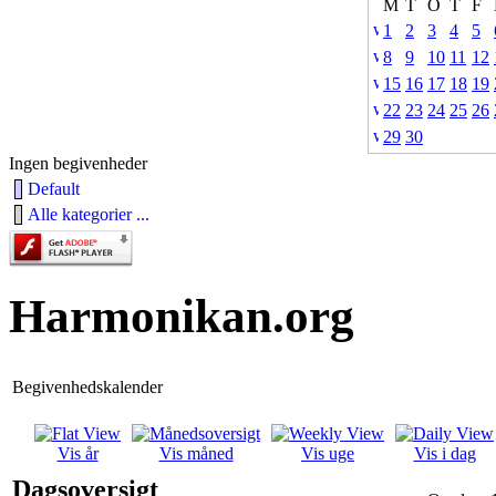
M
T
O
T
F
1
2
3
4
5
8
9
10
11
12
15
16
17
18
19
22
23
24
25
26
29
30
Ingen begivenheder
Default
Alle kategorier ...
Harmonikan.org
Begivenhedskalender
Vis år
Vis måned
Vis uge
Vis i dag
Dagsoversigt