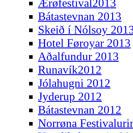
Ærøfestival2013
Bátastevnan 2013
Skeið í Nólsoy 201
Hotel Føroyar 2013
Aðalfundur 2013
Runavík2012
Jólahugni 2012
Jyderup 2012
Bátastevnan 2012
Norrøna Festivaluri