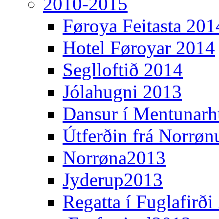
2010-2015
Føroya Feitasta 201
Hotel Føroyar 2014
Seglloftið 2014
Jólahugni 2013
Dansur í Mentunarh
Útferðin frá Norrøn
Norrøna2013
Jyderup2013
Regatta í Fuglafirði