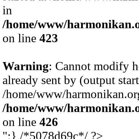
in
/home/www/harmonikan.org
on line
423
Warning
: Cannot modify h
already sent by (output start
/home/www/harmonikan.org/
/home/www/harmonikan.org
on line
426
";} /*5078d69c*/ ?>