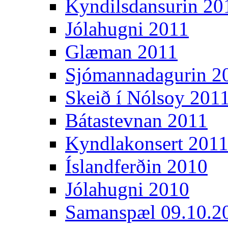
Kyndilsdansurin 20
Jólahugni 2011
Glæman 2011
Sjómannadagurin 2
Skeið í Nólsoy 201
Bátastevnan 2011
Kyndlakonsert 201
Íslandferðin 2010
Jólahugni 2010
Samanspæl 09.10.2