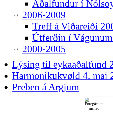
Aðalfundur í Nólso
2006-2009
Treff á Viðareiði 20
Útferðin í Vágunum
2000-2005
Lýsing til eykaaðalfund 2
Harmonikukvøld 4. mai 
Preben á Argjum