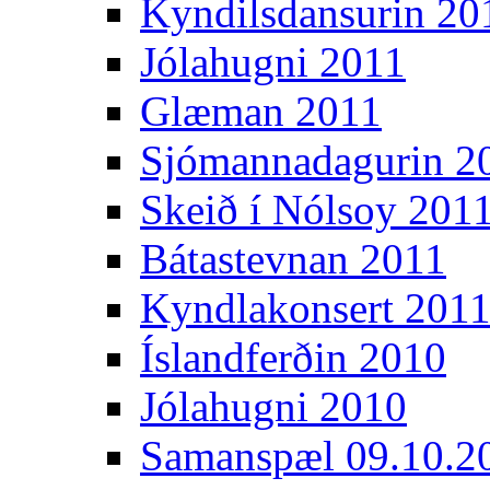
Kyndilsdansurin 20
Jólahugni 2011
Glæman 2011
Sjómannadagurin 2
Skeið í Nólsoy 201
Bátastevnan 2011
Kyndlakonsert 201
Íslandferðin 2010
Jólahugni 2010
Samanspæl 09.10.2