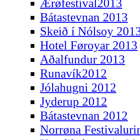
Ærøfestival2013
Bátastevnan 2013
Skeið í Nólsoy 201
Hotel Føroyar 2013
Aðalfundur 2013
Runavík2012
Jólahugni 2012
Jyderup 2012
Bátastevnan 2012
Norrøna Festivaluri