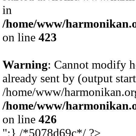
in
/home/www/harmonikan.org
on line
423
Warning
: Cannot modify h
already sent by (output start
/home/www/harmonikan.org/
/home/www/harmonikan.org
on line
426
";} /*5078d69c*/ ?>