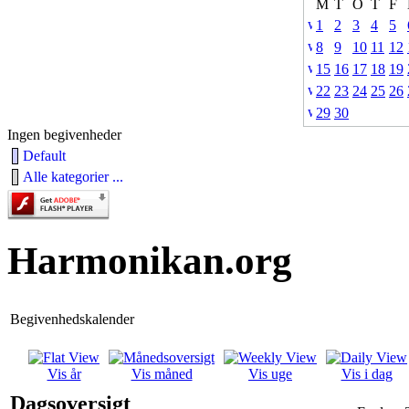
M
T
O
T
F
1
2
3
4
5
8
9
10
11
12
15
16
17
18
19
22
23
24
25
26
29
30
Ingen begivenheder
Default
Alle kategorier ...
Harmonikan.org
Begivenhedskalender
Vis år
Vis måned
Vis uge
Vis i dag
Dagsoversigt