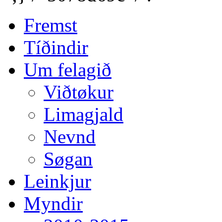
Fremst
Tíðindir
Um felagið
Viðtøkur
Limagjald
Nevnd
Søgan
Leinkjur
Myndir