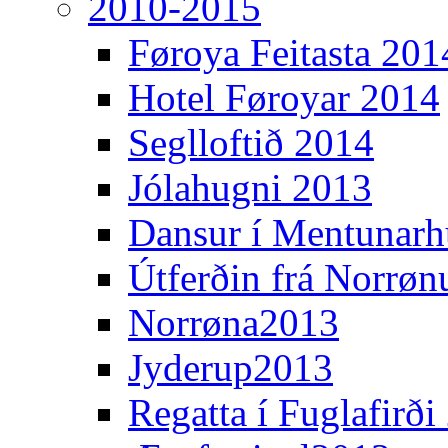
2010-2015
Føroya Feitasta 201
Hotel Føroyar 2014
Seglloftið 2014
Jólahugni 2013
Dansur í Mentunarh
Útferðin frá Norrøn
Norrøna2013
Jyderup2013
Regatta í Fuglafirði