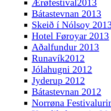
Ærøfestival2013
Bátastevnan 2013
Skeið í Nólsoy 201
Hotel Føroyar 2013
Aðalfundur 2013
Runavík2012
Jólahugni 2012
Jyderup 2012
Bátastevnan 2012
Norrøna Festivaluri