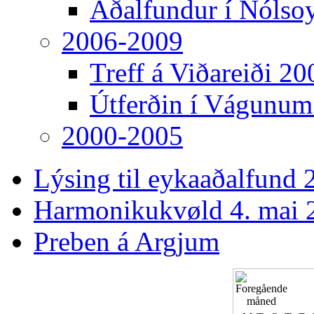
Aðalfundur í Nólso
2006-2009
Treff á Viðareiði 20
Útferðin í Vágunum
2000-2005
Lýsing til eykaaðalfund 2
Harmonikukvøld 4. mai 
Preben á Argjum