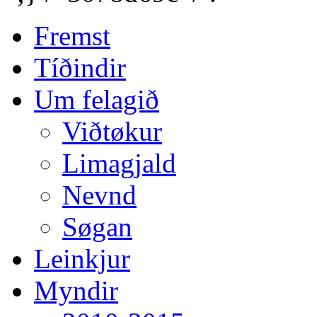
Fremst
Tíðindir
Um felagið
Viðtøkur
Limagjald
Nevnd
Søgan
Leinkjur
Myndir