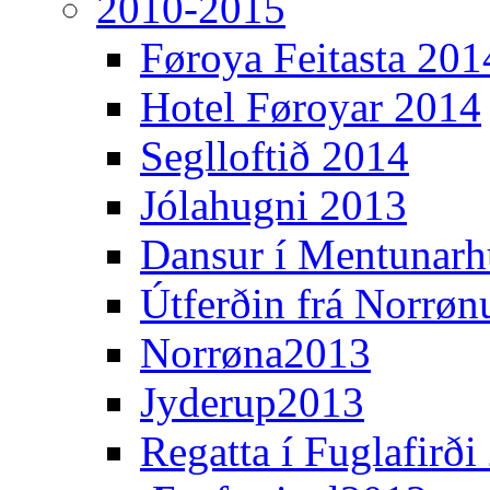
2010-2015
Føroya Feitasta 201
Hotel Føroyar 2014
Seglloftið 2014
Jólahugni 2013
Dansur í Mentunarh
Útferðin frá Norrøn
Norrøna2013
Jyderup2013
Regatta í Fuglafirði