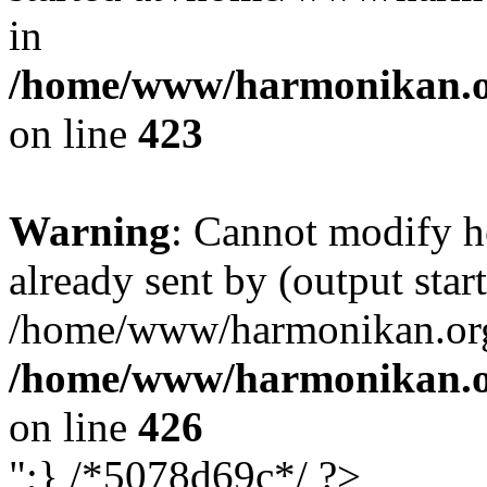
in
/home/www/harmonikan.org
on line
423
Warning
: Cannot modify h
already sent by (output start
/home/www/harmonikan.org/
/home/www/harmonikan.org
on line
426
";} /*5078d69c*/ ?>