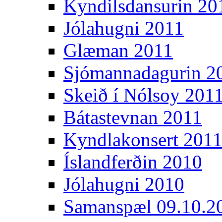
Kyndilsdansurin 20
Jólahugni 2011
Glæman 2011
Sjómannadagurin 2
Skeið í Nólsoy 201
Bátastevnan 2011
Kyndlakonsert 201
Íslandferðin 2010
Jólahugni 2010
Samanspæl 09.10.2